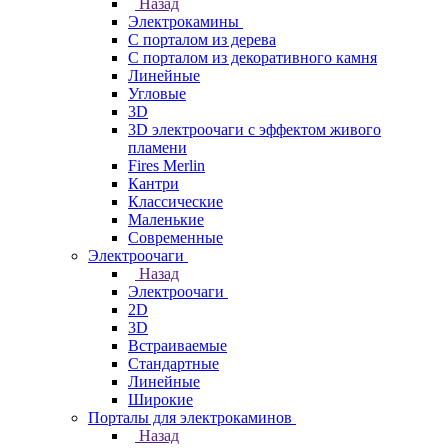
Назад
Электрокамины
С порталом из дерева
С порталом из декоративного камня
Линейные
Угловые
3D
3D электроочаги с эффектом живого
пламени
Fires Merlin
Кантри
Классические
Маленькие
Современные
Электроочаги
Назад
Электроочаги
2D
3D
Встраиваемые
Стандартные
Линейные
Широкие
Порталы для электрокаминов
Назад