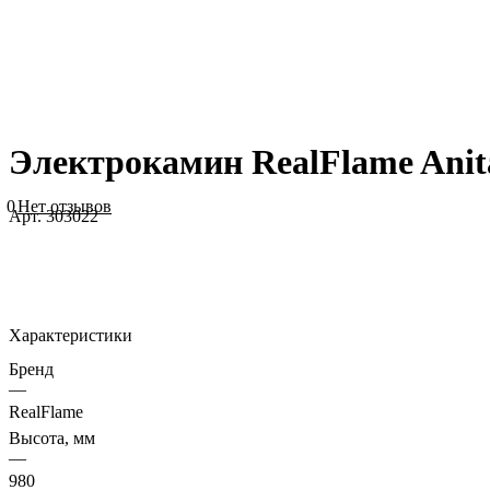
Электрокамин RealFlame Anita
0
Нет отзывов
Арт.
303022
Характеристики
Бренд
—
RealFlame
Высота, мм
—
980