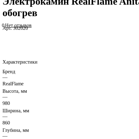
Электрокамин RealFlame Anit
обогрев
0
Нет отзывов
Арт.
302020
Характеристики
Бренд
—
RealFlame
Высота, мм
—
980
Ширина, мм
—
860
Глубина, мм
—