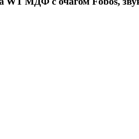
a WT МДФ с очагом Fobos, зву