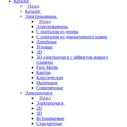
Каталог
Назад
Каталог
Электрокамины
Назад
Электрокамины
С порталом из дерева
С порталом из декоративного камня
Линейные
Угловые
3D
3D электроочаги с эффектом живого
пламени
Fires Merlin
Кантри
Классические
Маленькие
Современные
Электроочаги
Назад
Электроочаги
2D
3D
Встраиваемые
Стандартные