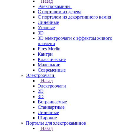
Назад
Электрокамины
С порталом из дерева
С порталом из декоративного камня
Линейные
Угловые
3D
3D электроочаги с эффектом живого
пламени
Fires Merlin
Кантри
Классические
Маленькие
Современные
Электроочаги
Назад
Электроочаги
2D
3D
Встраиваемые
Стандартные
Линейные
Широкие
Порталы для электрокаминов
Назад