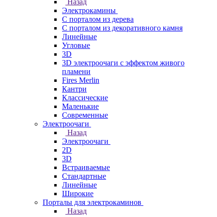
Назад
Электрокамины
С порталом из дерева
С порталом из декоративного камня
Линейные
Угловые
3D
3D электроочаги с эффектом живого
пламени
Fires Merlin
Кантри
Классические
Маленькие
Современные
Электроочаги
Назад
Электроочаги
2D
3D
Встраиваемые
Стандартные
Линейные
Широкие
Порталы для электрокаминов
Назад