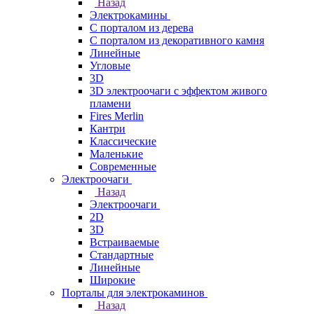
Назад
Электрокамины
С порталом из дерева
С порталом из декоративного камня
Линейные
Угловые
3D
3D электроочаги с эффектом живого
пламени
Fires Merlin
Кантри
Классические
Маленькие
Современные
Электроочаги
Назад
Электроочаги
2D
3D
Встраиваемые
Стандартные
Линейные
Широкие
Порталы для электрокаминов
Назад