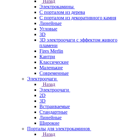
Назад
Электрокамины
С порталом из дерева
С порталом из декоративного камня
Линейные
Угловые
3D
3D электроочаги с эффектом живого
пламени
Fires Merlin
Кантри
Классические
Маленькие
Современные
Электроочаги
Назад
Электроочаги
2D
3D
Встраиваемые
Стандартные
Линейные
Широкие
Порталы для электрокаминов
Назад