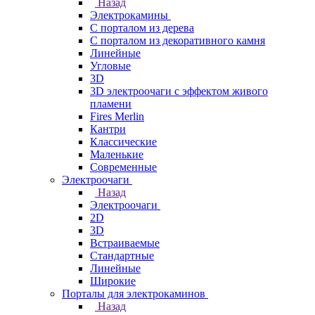
Назад
Электрокамины
С порталом из дерева
С порталом из декоративного камня
Линейные
Угловые
3D
3D электроочаги с эффектом живого
пламени
Fires Merlin
Кантри
Классические
Маленькие
Современные
Электроочаги
Назад
Электроочаги
2D
3D
Встраиваемые
Стандартные
Линейные
Широкие
Порталы для электрокаминов
Назад