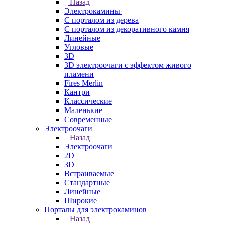
Назад
Электрокамины
С порталом из дерева
С порталом из декоративного камня
Линейные
Угловые
3D
3D электроочаги с эффектом живого
пламени
Fires Merlin
Кантри
Классические
Маленькие
Современные
Электроочаги
Назад
Электроочаги
2D
3D
Встраиваемые
Стандартные
Линейные
Широкие
Порталы для электрокаминов
Назад