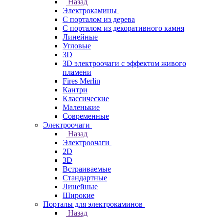
Назад
Электрокамины
С порталом из дерева
С порталом из декоративного камня
Линейные
Угловые
3D
3D электроочаги с эффектом живого
пламени
Fires Merlin
Кантри
Классические
Маленькие
Современные
Электроочаги
Назад
Электроочаги
2D
3D
Встраиваемые
Стандартные
Линейные
Широкие
Порталы для электрокаминов
Назад