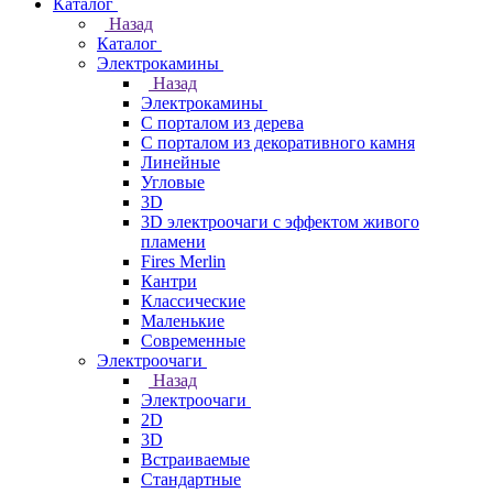
Каталог
Назад
Каталог
Электрокамины
Назад
Электрокамины
С порталом из дерева
С порталом из декоративного камня
Линейные
Угловые
3D
3D электроочаги с эффектом живого
пламени
Fires Merlin
Кантри
Классические
Маленькие
Современные
Электроочаги
Назад
Электроочаги
2D
3D
Встраиваемые
Стандартные