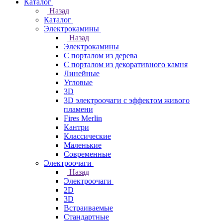
Каталог
Назад
Каталог
Электрокамины
Назад
Электрокамины
С порталом из дерева
С порталом из декоративного камня
Линейные
Угловые
3D
3D электроочаги с эффектом живого
пламени
Fires Merlin
Кантри
Классические
Маленькие
Современные
Электроочаги
Назад
Электроочаги
2D
3D
Встраиваемые
Стандартные