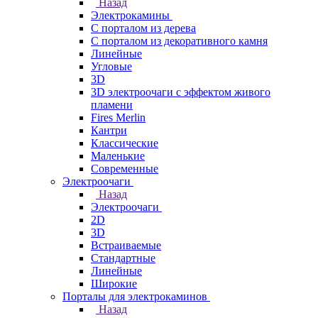
Назад
Электрокамины
С порталом из дерева
С порталом из декоративного камня
Линейные
Угловые
3D
3D электроочаги с эффектом живого
пламени
Fires Merlin
Кантри
Классические
Маленькие
Современные
Электроочаги
Назад
Электроочаги
2D
3D
Встраиваемые
Стандартные
Линейные
Широкие
Порталы для электрокаминов
Назад