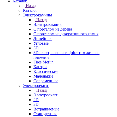
Каталог
Назад
Каталог
Электрокамины
Назад
Электрокамины
С порталом из дерева
С порталом из декоративного камня
Линейные
Угловые
3D
3D электроочаги с эффектом живого
пламени
Fires Merlin
Кантри
Классические
Маленькие
Современные
Электроочаги
Назад
Электроочаги
2D
3D
Встраиваемые
Стандартные