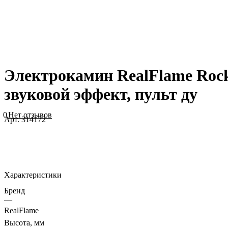
Электрокамин RealFlame Rockl
звуковой эффект, пульт ду
0
Нет отзывов
Арт.
314172
Характеристики
Бренд
—
RealFlame
Высота, мм