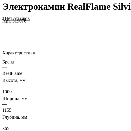
Электрокамин RealFlame Silvia
0
Нет отзывов
Арт.
319076
Характеристики
Бренд
—
RealFlame
Высота, мм
—
1000
Ширина, мм
—
1155
Глубина, мм
—
365