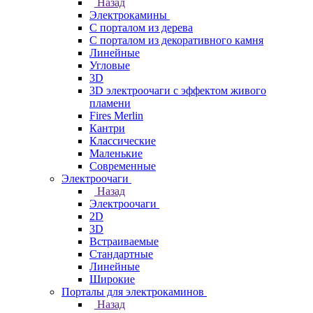
Назад
Электрокамины
С порталом из дерева
С порталом из декоративного камня
Линейные
Угловые
3D
3D электроочаги с эффектом живого
пламени
Fires Merlin
Кантри
Классические
Маленькие
Современные
Электроочаги
Назад
Электроочаги
2D
3D
Встраиваемые
Стандартные
Линейные
Широкие
Порталы для электрокаминов
Назад