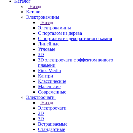
Каталог
Назад
Каталог
Электрокамины
Назад
Электрокамины
С порталом из дерева
С порталом из декоративного камня
Линейные
Угловые
3D
3D электроочаги с эффектом живого
пламени
Fires Merlin
Кантри
Классические
Маленькие
Современные
Электроочаги
Назад
Электроочаги
2D
3D
Встраиваемые
Стандартные