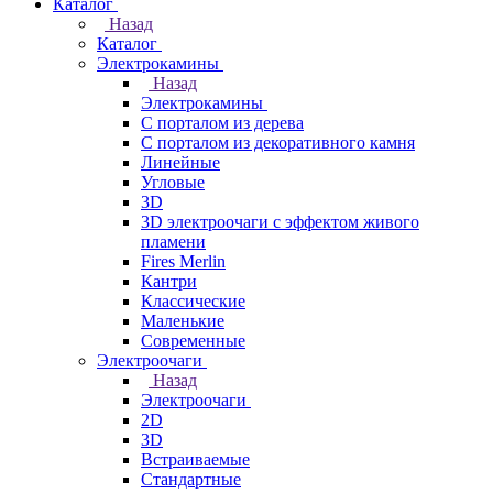
Каталог
Назад
Каталог
Электрокамины
Назад
Электрокамины
С порталом из дерева
С порталом из декоративного камня
Линейные
Угловые
3D
3D электроочаги с эффектом живого
пламени
Fires Merlin
Кантри
Классические
Маленькие
Современные
Электроочаги
Назад
Электроочаги
2D
3D
Встраиваемые
Стандартные