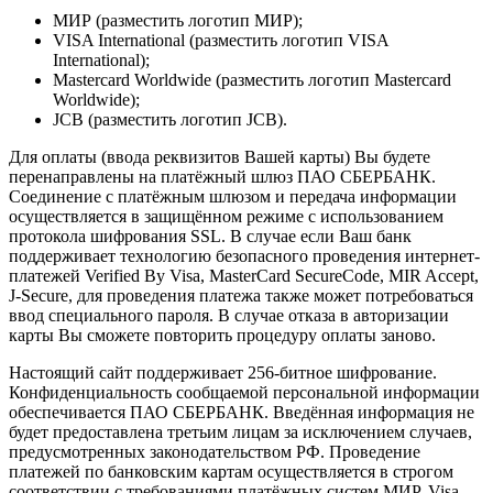
МИР (разместить логотип МИР);
VISA International (разместить логотип VISA
International);
Mastercard Worldwide (разместить логотип Mastercard
Worldwide);
JCB (разместить логотип JCB).
Для оплаты (ввода реквизитов Вашей карты) Вы будете
перенаправлены на платёжный шлюз ПАО СБЕРБАНК.
Соединение с платёжным шлюзом и передача информации
осуществляется в защищённом режиме с использованием
протокола шифрования SSL. В случае если Ваш банк
поддерживает технологию безопасного проведения интернет-
платежей Verified By Visa, MasterCard SecureCode, MIR Accept,
J-Secure, для проведения платежа также может потребоваться
ввод специального пароля. В случае отказа в авторизации
карты Вы сможете повторить процедуру оплаты заново.
Настоящий сайт поддерживает 256-битное шифрование.
Конфиденциальность сообщаемой персональной информации
обеспечивается ПАО СБЕРБАНК. Введённая информация не
будет предоставлена третьим лицам за исключением случаев,
предусмотренных законодательством РФ. Проведение
платежей по банковским картам осуществляется в строгом
соответствии с требованиями платёжных систем МИР, Visa