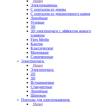
Назад
Электрокамины
С порталом из дерева
С порталом из декоративного камня
Линейные
Угловые
3D
3D электроочаги с эффектом живого
пламени
Fires Merlin
Кантри
Классические
Маленькие
Современные
Электроочаги
Назад
Электроочаги
2D
3D
Встраиваемые
Стандартные
Линейные
Широкие
Порталы для электрокаминов
Назад