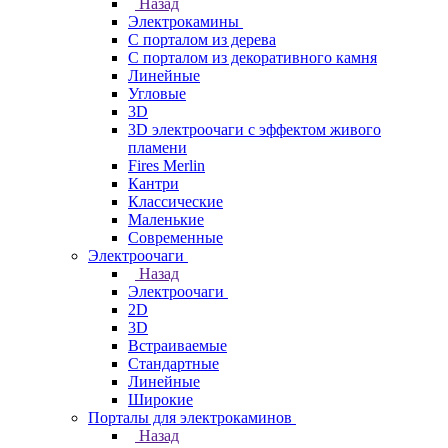
Назад
Электрокамины
С порталом из дерева
С порталом из декоративного камня
Линейные
Угловые
3D
3D электроочаги с эффектом живого
пламени
Fires Merlin
Кантри
Классические
Маленькие
Современные
Электроочаги
Назад
Электроочаги
2D
3D
Встраиваемые
Стандартные
Линейные
Широкие
Порталы для электрокаминов
Назад