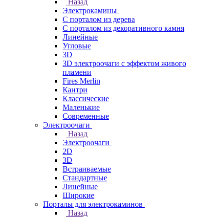
Назад
Электрокамины
С порталом из дерева
С порталом из декоративного камня
Линейные
Угловые
3D
3D электроочаги с эффектом живого
пламени
Fires Merlin
Кантри
Классические
Маленькие
Современные
Электроочаги
Назад
Электроочаги
2D
3D
Встраиваемые
Стандартные
Линейные
Широкие
Порталы для электрокаминов
Назад