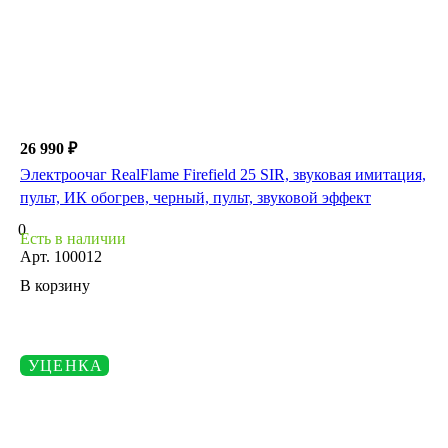
26 990 ₽
Электроочаг RealFlame Firefield 25 SIR, звуковая имитация,
пульт, ИК обогрев, черный, пульт, звуковой эффект
0
Есть в наличии
Арт.
100012
В корзину
УЦЕНКА