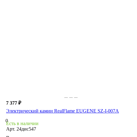
7 377 ₽
Электрический камин RealFlame EUGENE SZ-I-007A
0
Есть в наличии
Арт.
24дис547