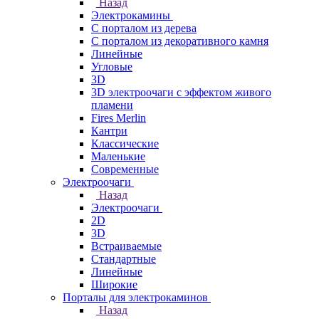
Назад
Электрокамины
С порталом из дерева
С порталом из декоративного камня
Линейные
Угловые
3D
3D электроочаги с эффектом живого
пламени
Fires Merlin
Кантри
Классические
Маленькие
Современные
Электроочаги
Назад
Электроочаги
2D
3D
Встраиваемые
Стандартные
Линейные
Широкие
Порталы для электрокаминов
Назад