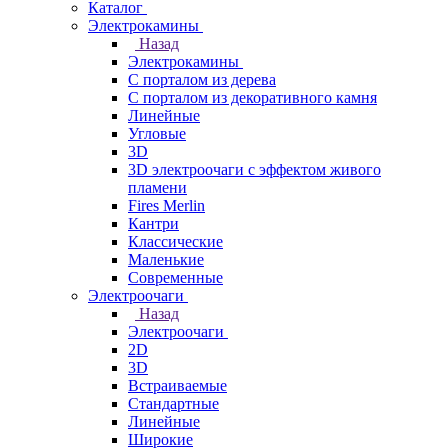
Каталог
Электрокамины
Назад
Электрокамины
С порталом из дерева
С порталом из декоративного камня
Линейные
Угловые
3D
3D электроочаги с эффектом живого
пламени
Fires Merlin
Кантри
Классические
Маленькие
Современные
Электроочаги
Назад
Электроочаги
2D
3D
Встраиваемые
Стандартные
Линейные
Широкие