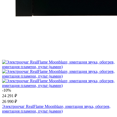
-10%
24 291 ₽
26 990 ₽
Электроочаг RealFlame Moonblaze, имитация звука, обогрев,
имитация пламени, пульт (камин)