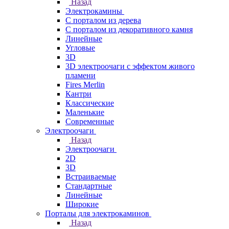
Назад
Электрокамины
С порталом из дерева
С порталом из декоративного камня
Линейные
Угловые
3D
3D электроочаги с эффектом живого
пламени
Fires Merlin
Кантри
Классические
Маленькие
Современные
Электроочаги
Назад
Электроочаги
2D
3D
Встраиваемые
Стандартные
Линейные
Широкие
Порталы для электрокаминов
Назад