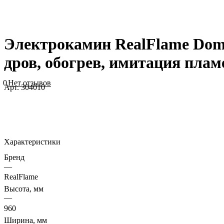
Электрокамин RealFlame Domi
дров, обогрев, имитация плам
0
Нет отзывов
Арт.
304010
Характеристики
Бренд
—
RealFlame
Высота, мм
—
960
Ширина, мм