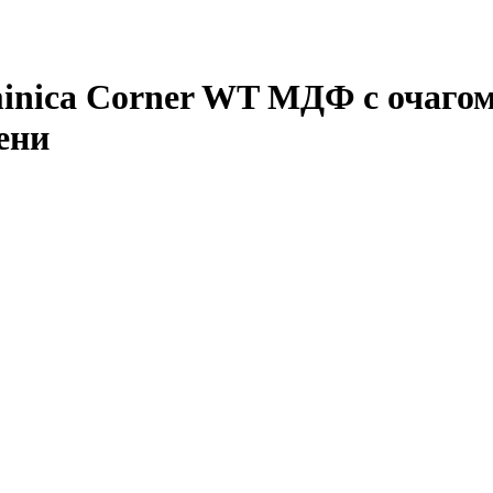
nica Corner WT МДФ с очагом 
ени