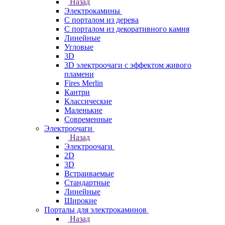
Назад
Электрокамины
С порталом из дерева
С порталом из декоративного камня
Линейные
Угловые
3D
3D электроочаги с эффектом живого
пламени
Fires Merlin
Кантри
Классические
Маленькие
Современные
Электроочаги
Назад
Электроочаги
2D
3D
Встраиваемые
Стандартные
Линейные
Широкие
Порталы для электрокаминов
Назад