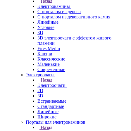
Назад
Электрокамины
С порталом из дерева
С порталом из декоративного камня
Линейные
Угловые
3D
3D электроочаги с эффектом живого
пламени
Fires Merlin
Кантри
Классические
Маленькие
Современные
Электроочаги
Назад
Электроочаги
2D
3D
Встраиваемые
Стандартные
Линейные
Широкие
Порталы для электрокаминов
Назад