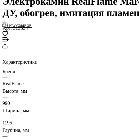
Электрокамин RealFlame Marc
ДУ, обогрев, имитация пламе
0
Нет отзывов
Арт.
313334
Характеристики
Бренд
—
RealFlame
Высота, мм
—
990
Ширина, мм
—
1195
Глубина, мм
—