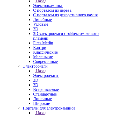
Назад
Электрокамины
С порталом из дерева
С порталом из декоративного камня
Линейные
Угловые
3D
3D электроочаги с эффектом живого
пламени
Fires Merlin
Кантри
Классические
Маленькие
Современные
Электроочаги
Назад
Электроочаги
2D
3D
Встраиваемые
Стандартные
Линейные
Широкие
Порталы для электрокаминов
Назад