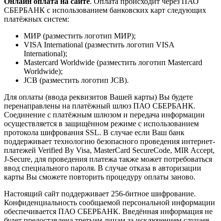
Онлайн оплата на сайте
. Оплата происходит через ПАО
СБЕРБАНК с использованием банковских карт следующих
платёжных систем:
МИР (разместить логотип МИР);
VISA International (разместить логотип VISA
International);
Mastercard Worldwide (разместить логотип Mastercard
Worldwide);
JCB (разместить логотип JCB).
Для оплаты (ввода реквизитов Вашей карты) Вы будете
перенаправлены на платёжный шлюз ПАО СБЕРБАНК.
Соединение с платёжным шлюзом и передача информации
осуществляется в защищённом режиме с использованием
протокола шифрования SSL. В случае если Ваш банк
поддерживает технологию безопасного проведения интернет-
платежей Verified By Visa, MasterCard SecureCode, MIR Accept,
J-Secure, для проведения платежа также может потребоваться
ввод специального пароля. В случае отказа в авторизации
карты Вы сможете повторить процедуру оплаты заново.
Настоящий сайт поддерживает 256-битное шифрование.
Конфиденциальность сообщаемой персональной информации
обеспечивается ПАО СБЕРБАНК. Введённая информация не
будет предоставлена третьим лицам за исключением случаев,