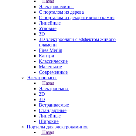
Назад
Электрокамины
С порталом из дерева
С порталом из декоративного камня
Линейные
Угловые
3D
3D электроочаги с эффектом живого
пламени
Fires Merlin
Кантри
Классические
Маленькие
Современные
Электроочаги
Назад
Электроочаги
2D
3D
Встраиваемые
Стандартные
Линейные
Широкие
Порталы для электрокаминов
Назад