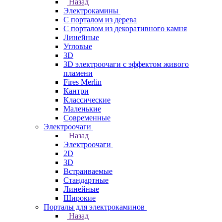
Назад
Электрокамины
С порталом из дерева
С порталом из декоративного камня
Линейные
Угловые
3D
3D электроочаги с эффектом живого
пламени
Fires Merlin
Кантри
Классические
Маленькие
Современные
Электроочаги
Назад
Электроочаги
2D
3D
Встраиваемые
Стандартные
Линейные
Широкие
Порталы для электрокаминов
Назад