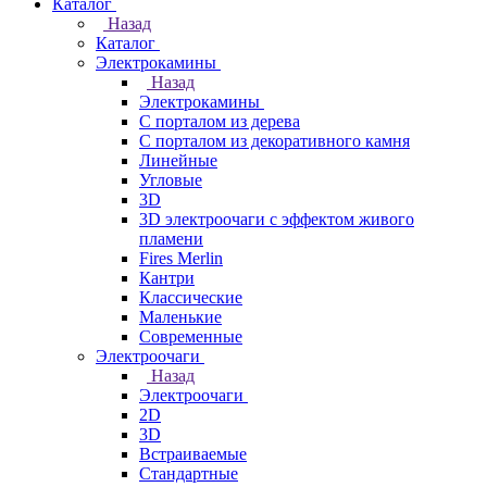
Каталог
Назад
Каталог
Электрокамины
Назад
Электрокамины
С порталом из дерева
С порталом из декоративного камня
Линейные
Угловые
3D
3D электроочаги с эффектом живого
пламени
Fires Merlin
Кантри
Классические
Маленькие
Современные
Электроочаги
Назад
Электроочаги
2D
3D
Встраиваемые
Стандартные