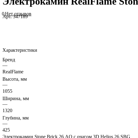
Электрокамин RealFlame Ston
0
Нет отзывов
Арт.
347189
Характеристики
Бренд
—
RealFlame
Высота, мм
—
1055
Ширина, мм
—
1320
Глубина, мм
—
425
Электрокамин Stone Brick 26 AO с очагом 3D Helios 26 SBG