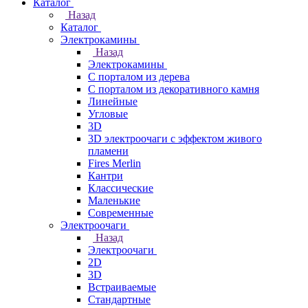
Каталог
Назад
Каталог
Электрокамины
Назад
Электрокамины
С порталом из дерева
С порталом из декоративного камня
Линейные
Угловые
3D
3D электроочаги с эффектом живого
пламени
Fires Merlin
Кантри
Классические
Маленькие
Современные
Электроочаги
Назад
Электроочаги
2D
3D
Встраиваемые
Стандартные