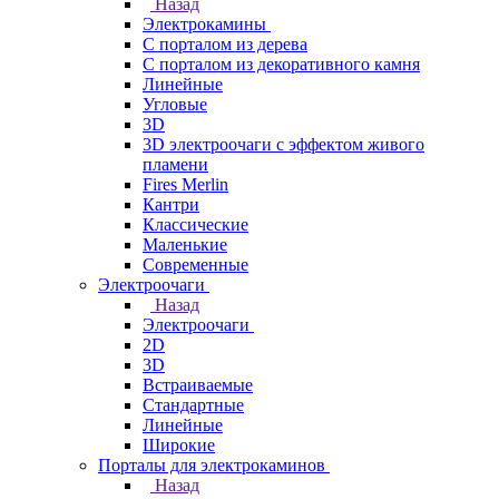
Назад
Электрокамины
С порталом из дерева
С порталом из декоративного камня
Линейные
Угловые
3D
3D электроочаги с эффектом живого
пламени
Fires Merlin
Кантри
Классические
Маленькие
Современные
Электроочаги
Назад
Электроочаги
2D
3D
Встраиваемые
Стандартные
Линейные
Широкие
Порталы для электрокаминов
Назад