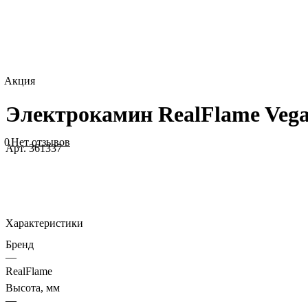
Акция
Электрокамин RealFlame Vega
0
Нет отзывов
Арт.
361337
Характеристики
Бренд
—
RealFlame
Высота, мм
—