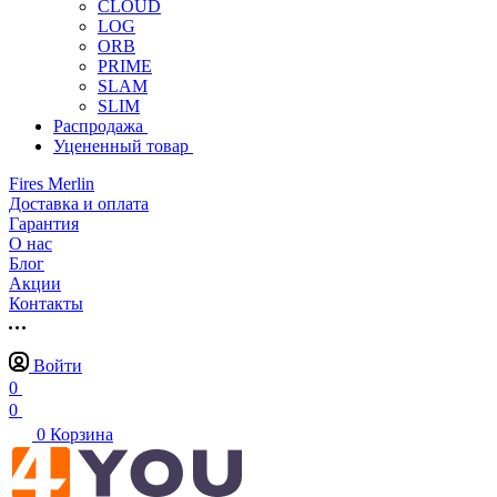
CLOUD
LOG
ORB
PRIME
SLAM
SLIM
Распродажа
Уцененный товар
Fires Merlin
Доставка и оплата
Гарантия
О нас
Блог
Акции
Контакты
Войти
0
0
0
Корзина