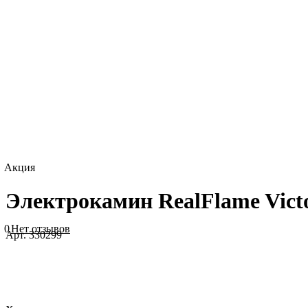
Акция
Электрокамин RealFlame Victo
0
Нет отзывов
Арт.
330299