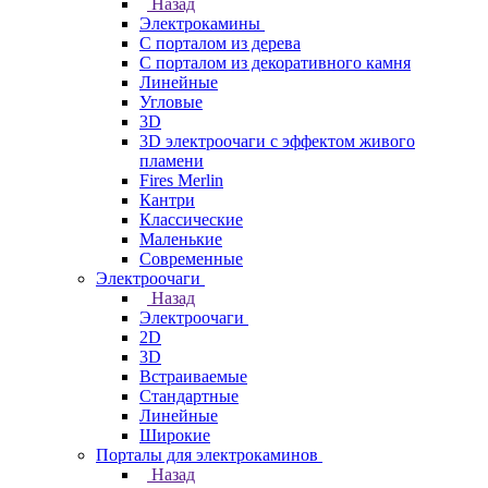
Назад
Электрокамины
С порталом из дерева
С порталом из декоративного камня
Линейные
Угловые
3D
3D электроочаги с эффектом живого
пламени
Fires Merlin
Кантри
Классические
Маленькие
Современные
Электроочаги
Назад
Электроочаги
2D
3D
Встраиваемые
Стандартные
Линейные
Широкие
Порталы для электрокаминов
Назад