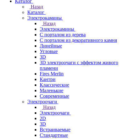
Каталог
Назад
Каталог
Электрокамины
Назад
Электрокамины
С порталом из дерева
С порталом из декоративного камня
Линейные
Угловые
3D
3D электроочаги с эффектом живого
пламени
Fires Merlin
Кантри
Классические
Маленькие
Современные
Электроочаги
Назад
Электроочаги
2D
3D
Встраиваемые
Стандартные