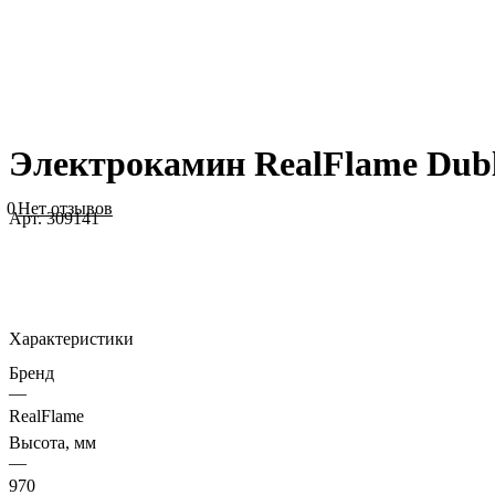
Электрокамин RealFlame Dubli
0
Нет отзывов
Арт.
309141
Характеристики
Бренд
—
RealFlame
Высота, мм
—
970