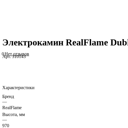
Электрокамин RealFlame Dubl
0
Нет отзывов
Арт.
310143
Характеристики
Бренд
—
RealFlame
Высота, мм
—
970