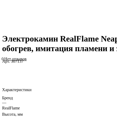
Электрокамин RealFlame Neap
обогрев, имитация пламени и 
0
Нет отзывов
Арт.
307137
Характеристики
Бренд
—
RealFlame
Высота, мм