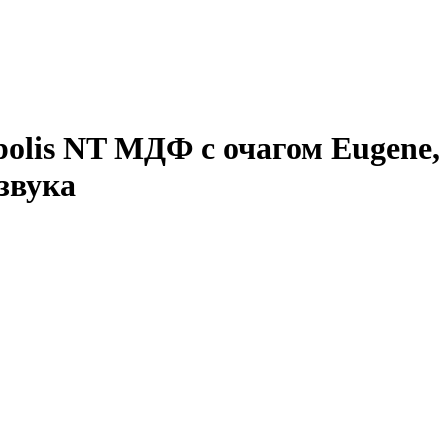
olis NT МДФ с очагом Eugene, 
звука