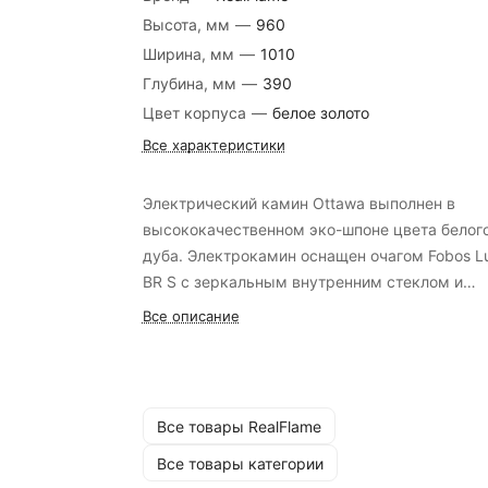
Высота, мм
—
960
Ширина, мм
—
1010
Глубина, мм
—
390
Цвет корпуса
—
белое золото
Все характеристики
Электрический камин Ottawa выполнен в
высококачественном эко-шпоне цвета белог
дуба. Электрокамин оснащен очагом Fobos L
BR S с зеркальным внутренним стеклом и
реалистичным муляжом дров. Камин имеет
Все описание
компактный размер и достаточно универсале
выборе стиля оформления помещения.
Все товары RealFlame
Все товары категории