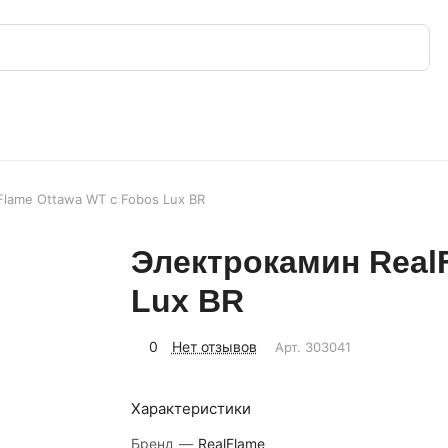
lame Ottawa WT с Fobos Lux BR
Электрокамин Real
Lux BR
0
Нет отзывов
Арт.
303041
Характеристики
Бренд
—
RealFlame