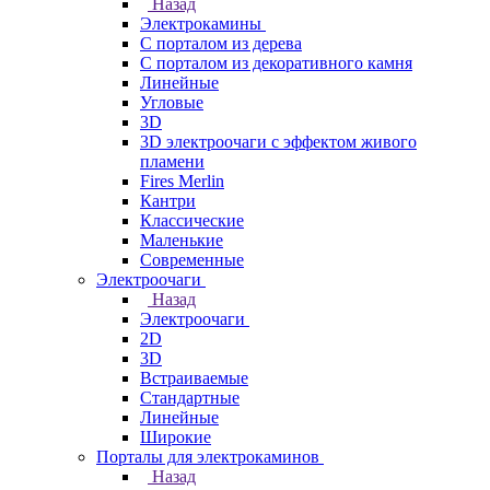
Назад
Электрокамины
С порталом из дерева
С порталом из декоративного камня
Линейные
Угловые
3D
3D электроочаги с эффектом живого
пламени
Fires Merlin
Кантри
Классические
Маленькие
Современные
Электроочаги
Назад
Электроочаги
2D
3D
Встраиваемые
Стандартные
Линейные
Широкие
Порталы для электрокаминов
Назад