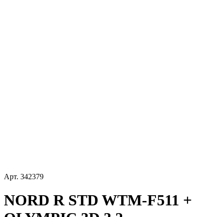
Арт.
342379
NORD R STD WTM-F511 +