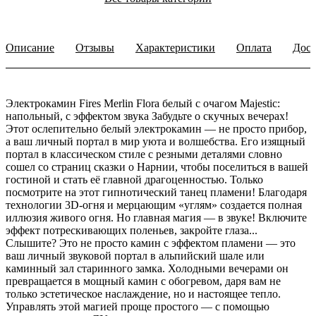
Описание
Отзывы
Характеристики
Оплата
Дост
Электрокамин Fires Merlin Flora белый с очагом Majestic:
напольный, с эффектом звука Забудьте о скучных вечерах!
Этот ослепительно белый электрокамин — не просто прибор,
а ваш личный портал в мир уюта и волшебства. Его изящный
портал в классическом стиле с резными деталями словно
сошел со страниц сказки о Нарнии, чтобы поселиться в вашей
гостиной и стать её главной драгоценностью. Только
посмотрите на этот гипнотический танец пламени! Благодаря
технологии 3D-огня и мерцающим «углям» создается полная
иллюзия живого огня. Но главная магия — в звуке! Включите
эффект потрескивающих поленьев, закройте глаза...
Слышите? Это не просто камин с эффектом пламени — это
ваш личный звуковой портал в альпийский шале или
каминный зал старинного замка. Холодными вечерами он
превращается в мощный камин с обогревом, даря вам не
только эстетическое наслаждение, но и настоящее тепло.
Управлять этой магией проще простого — с помощью