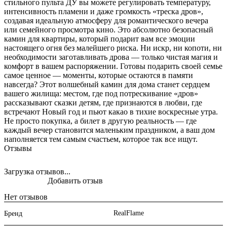
стильного пульта ДУ вы можете регулировать температуру,
интенсивность пламени и даже громкость «треска дров»,
создавая идеальную атмосферу для романтического вечера
или семейного просмотра кино. Это абсолютно безопасный
камин для квартиры, который подарит вам все эмоции
настоящего огня без малейшего риска. Ни искр, ни копоти, ни
необходимости заготавливать дрова — только чистая магия и
комфорт в вашем распоряжении. Готовы подарить своей семье
самое ценное — моменты, которые остаются в памяти
навсегда? Этот волшебный камин для дома станет сердцем
вашего жилища: местом, где под потрескивание «дров»
рассказывают сказки детям, где признаются в любви, где
встречают Новый год и пьют какао в тихие воскресные утра.
Не просто покупка, а билет в другую реальность — где
каждый вечер становится маленьким праздником, а ваш дом
наполняется тем самым счастьем, которое так все ищут.
Отзывы
Загрузка отзывов...
Добавить отзыв
Нет отзывов
RealFlame
Бренд