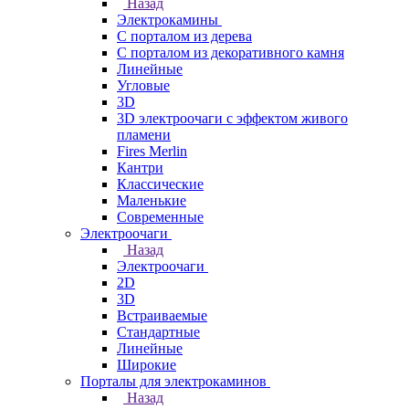
Назад
Электрокамины
С порталом из дерева
С порталом из декоративного камня
Линейные
Угловые
3D
3D электроочаги с эффектом живого
пламени
Fires Merlin
Кантри
Классические
Маленькие
Современные
Электроочаги
Назад
Электроочаги
2D
3D
Встраиваемые
Стандартные
Линейные
Широкие
Порталы для электрокаминов
Назад