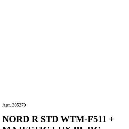
Арт.
305379
NORD R STD WTM-F511 +