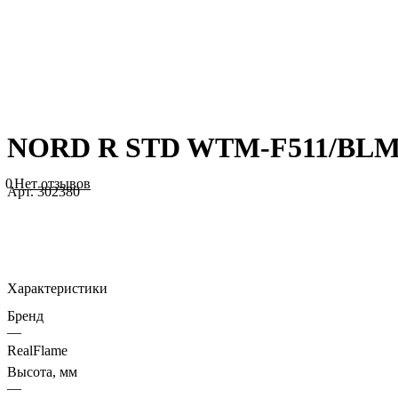
NORD R STD WTM-F511/BLM-
0
Нет отзывов
Арт.
302380
Характеристики
Бренд
—
RealFlame
Высота, мм
—