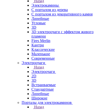
Назад
Электрокамины
С порталом из дерева
С порталом из декоративного камня
Линейные
Угловые
3D
3D электроочаги с эффектом живого
пламени
Fires Merlin
Кантри
Классические
Маленькие
Современные
Электроочаги
Назад
Электроочаги
2D
3D
Встраиваемые
Стандартные
Линейные
Широкие
Порталы для электрокаминов
Назад