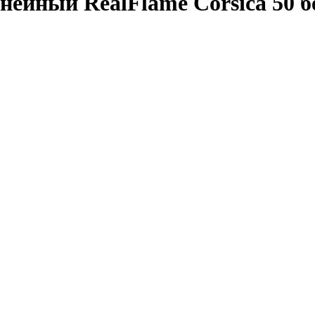
йный RealFlame Corsica 50 б