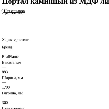
Портал каминный из МДФ лине
0
Нет отзывов
Арт.
200244
Характеристики
Бренд
—
RealFlame
Высота, мм
—
883
Ширина, мм
—
1700
Глубина, мм
—
360
Цвет корпуса